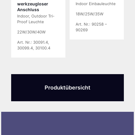
werkzeugloser
Indoor Einbauleuchte
Anschluss
18W/25W/35W
Indoor, Outdoor Tri-
Proof Leuchte
Art. Nr.: 90258 –
90269
22W/30W/40W
Art. Nr.: 30091.4,
30099.4, 30100.4
Produktübersicht