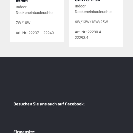
65mm
Indoor
Indoor
Deckeneinbauleuchte
Deckeneinbauleuchte
6W/13W/18W/25W
7W/10W
Art. Nr.: 22290.4 –
Art. Nr.: 22237 – 22240
22293.4
Besuchen Sie uns auch auf Facebook:
Firmensitz: