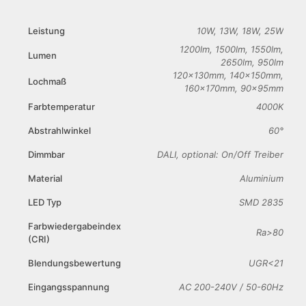
Leistung
10W, 13W, 18W, 25W
1200lm, 1500lm, 1550lm,
Lumen
2650lm, 950lm
120x130mm, 140x150mm,
Lochmaß
160x170mm, 90x95mm
Farbtemperatur
4000K
Abstrahlwinkel
60°
Dimmbar
DALI, optional: On/Off Treiber
Material
Aluminium
LED Typ
SMD 2835
Farbwiedergabeindex
Ra>80
(CRI)
Blendungsbewertung
UGR<21
Eingangsspannung
AC 200-240V / 50-60Hz