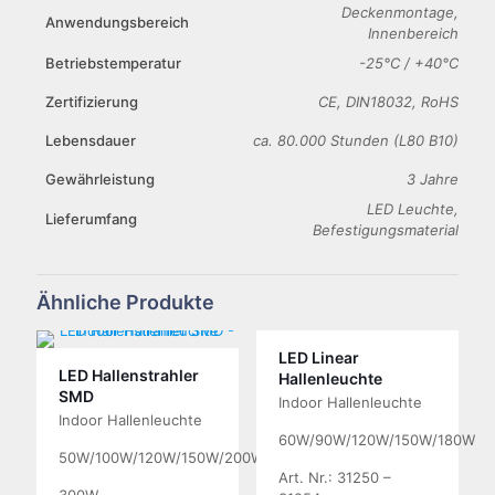
Deckenmontage,
Anwendungsbereich
Innenbereich
Betriebstemperatur
-25°C / +40°C
Zertifizierung
CE, DIN18032, RoHS
Lebensdauer
ca. 80.000 Stunden (L80 B10)
Gewährleistung
3 Jahre
LED Leuchte,
Lieferumfang
Befestigungsmaterial
Ähnliche Produkte
LED Linear
LED Hallenstrahler
Hallenleuchte
SMD
Indoor Hallenleuchte
Indoor Hallenleuchte
60W/90W/120W/150W/180W
50W/100W/120W/150W/200W/240W/
Art. Nr.: 31250 –