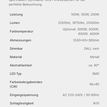
perfekte Beleuchtung.
Leistung
100W, 150W, 200W
Lumen
12500lm, 18750lm, 25000lm
Optional: 3000K; 5000K;
Farbtemperatur
6000K, 4000K
Abmessungen
1530x93x360mm
Dimmbar
DALI, nein
Material
Metall
Abstrahlwinkel
ca. 90°
LED Typ
SMD
Farbwiedergabeindex
Ra>80
(CRI)
Eingangsspannung
AC 220-240V / 50-60Hz
Schlagfestigkeit
IK10