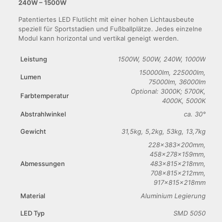
240W – 1500W
Patentiertes LED Flutlicht mit einer hohen Lichtausbeute
speziell für Sportstadien und Fußballplätze. Jedes einzelne
Modul kann horizontal und vertikal geneigt werden.
Leistung
1500W, 500W, 240W, 1000W
150000lm, 225000lm,
Lumen
75000lm, 36000lm
Optional: 3000K; 5700K,
Farbtemperatur
4000K, 5000K
Abstrahlwinkel
ca. 30°
Gewicht
31,5kg, 5,2kg, 53kg, 13,7kg
228x383x200mm,
458x278x159mm,
Abmessungen
483x815x218mm,
708x815x212mm,
917x815x218mm
Material
Aluminium Legierung
LED Typ
SMD 5050