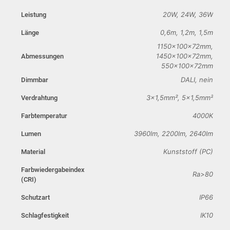
20W, 24W, 36W
Leistung
0,6m, 1,2m, 1,5m
Länge
1150x100x72mm,
1450x100x72mm,
Abmessungen
550x100x72mm
DALI, nein
Dimmbar
3×1,5mm², 5×1,5mm²
Verdrahtung
4000K
Farbtemperatur
3960lm, 2200lm, 2640lm
Lumen
Kunststoff (PC)
Material
Farbwiedergabeindex
Ra>80
(CRI)
IP66
Schutzart
IK10
Schlagfestigkeit