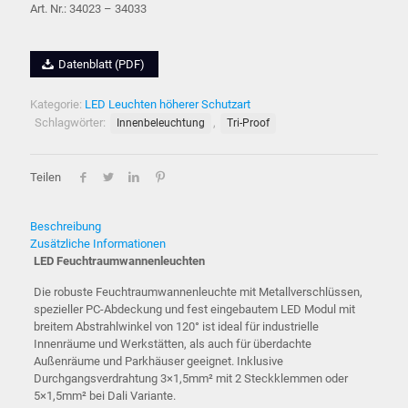
Art. Nr.: 34023 – 34033
Datenblatt (PDF)
Kategorie:
LED Leuchten höherer Schutzart
Schlagwörter:
,
Innenbeleuchtung
Tri-Proof
Teilen
Beschreibung
Zusätzliche Informationen
LED Feuchtraumwannenleuchten
Die robuste Feuchtraumwannenleuchte mit Metallverschlüssen,
spezieller PC-Abdeckung und fest eingebautem LED Modul mit
breitem Abstrahlwinkel von 120° ist ideal für industrielle
Innenräume und Werkstätten, als auch für überdachte
Außenräume und Parkhäuser geeignet. Inklusive
Durchgangsverdrahtung 3×1,5mm² mit 2 Steckklemmen oder
5×1,5mm² bei Dali Variante.